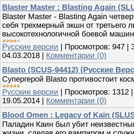
Blaster Master : Blasting Again (S
Blaster Master - Blasting Again четв
себя трехмерный экшн от третьего л
высокотехнологичной боевой машин
Русские версии
|
Просмотров:
947
|
04.03.2018
|
Комментарии (0)
Blasto (SCUS-94412) (Русские Вер
Супергерой Blasto противостоит ко
Русские версии
|
Просмотров:
1312
19.05.2014
|
Комментарии (0)
Blood Omen : Legacy of Kain (SLUS
Паладин Каин был убит неизвестным
жизни, сделав его вампиром и служ