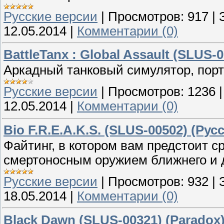
Русские версии
|
Просмотров:
917
|
12.05.2014
|
Комментарии (0)
BattleTanx : Global Assault (SLUS-0
Аркадный танковый симулятор, пор
Русские версии
|
Просмотров:
1236
12.05.2014
|
Комментарии (0)
Bio F.R.E.A.K.S. (SLUS-00502) (Ру
Файтинг, в котором вам предстоит 
смертоносным оружием ближнего и д
Русские версии
|
Просмотров:
932
|
18.05.2014
|
Комментарии (0)
Black Dawn (SLUS-00321) (Paradox