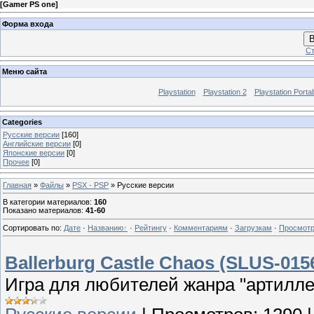
[
Gamer PS one
]
Форма входа
В
Ст
Меню сайта
Playstation
Playstation 2
Playstation Porta
Categories
Русские версии
[160]
Английские версии
[0]
Японские версии
[0]
Прочее
[0]
Главная
»
Файлы
»
PSX - PSP
» Русские версии
В категории материалов
:
160
Показано материалов
:
41-60
Сортировать по
:
Дате
·
Названию
·
Рейтингу
·
Комментариям
·
Загрузкам
·
Просмот
Ballerburg Castle Chaos (SLUS-01568
Игра для любителей жанра "артилле