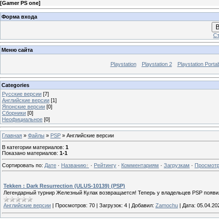
[
Gamer PS one
]
Форма входа
В
Ст
Меню сайта
Playstation
Playstation 2
Playstation Porta
Categories
Русские версии
[7]
Английские версии
[1]
Японские версии
[0]
Сборники
[0]
Неофициальное
[0]
Главная
»
Файлы
»
PSP
» Английские версии
В категории материалов
:
1
Показано материалов
:
1-1
Сортировать по
:
Дате
·
Названию
·
Рейтингу
·
Комментариям
·
Загрузкам
·
Просмот
Tekken : Dark Resurrection (ULUS-10139) (PSP)
Легендарный турнир Железный Кулак возвращается! Теперь у владельцев PSP появи
Английские версии
|
Просмотров:
70
|
Загрузок:
4
|
Добавил:
Zamochu
|
Дата:
05.04.20