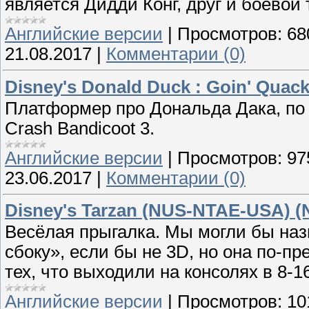
является Дидди Конг, друг и боевой
Английские версии
|
Просмотров:
68
21.08.2017
|
Комментарии (0)
Disney's Donald Duck : Goin' Qua
Платформер про Дональда Дака, по 
Crash Bandicoot 3.
Английские версии
|
Просмотров:
97
23.06.2017
|
Комментарии (0)
Disney's Tarzan (NUS-NTAE-USA) (
Весёлая прыгалка. Мы могли бы наз
сбоку», если бы не 3D, но она по-п
тех, что выходили на консолях в 8-1
Английские версии
|
Просмотров:
10