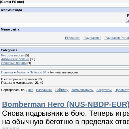
[
Gamer PS one
]
Форма входа
В
Ст
Меню сайта
Playstation
Playstation 2
Playstation Porta
Categories
Русские версии
[5]
Английские версии
[85]
Японские версии
[4]
Главная
»
Файлы
»
Nintendo 64
» Английские версии
В категории материалов
:
85
Показано материалов
:
21-40
Сортировать по
:
Дате
·
Названию
·
Рейтингу
·
Комментариям
·
Загрузкам
·
Просмот
Bomberman Hero (NUS-NBDP-EUR)
Снова подрывник в бою. Теперь игр
на обычную беготню в пределах отве