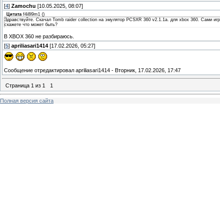
[
4
]
Zamochu
[10.05.2025, 08:07]
Цитата
f4i8l9m1
(
)
Здравствуйте. Скачал Tomb raider collection на эмулятор PCSXR 360 v2.1.1a. для xbox 360. Сами иг
скажете что может быть?
В XBOX 360 не разбираюсь.
[
5
]
apriliasari1414
[17.02.2026, 05:27]
Сообщение отредактировал
apriliasari1414
-
Вторник, 17.02.2026, 17:47
Страница
1
из
1
1
Полная версия сайта