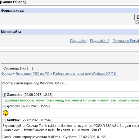
[
Gamer PS one
]
Форма входа
В
Ст
Меню сайта
Playstation
Playstation 2
Playstation Porta
Страница
1
из
1
1
Форум
»
Эмуляция PSX на PC
»
Работа эмуляторов под Windows XP,7,8...
Работа эмуляторов под Windows XP,7,8...
[
1
]
Zamochu
[29.09.2017, 12:16]
Задавайте вопросы, может быть найдутся ответы которые помогут вам решить какие
[
2
]
grandar
[02.05.2023, 15:27]
[
3
]
f4i8l9m1
[22.02.2025, 01:54]
Здравствуйте. Скачал Tomb raider collection на эмулятор PCSXR 360 v2.1.1a. для xbo
происходит, тёмный экран и всё. Не скажете что может быть?
Сообщение отредактировал
f4i8l9m1
-
Суббота, 22.02.2025, 01:58