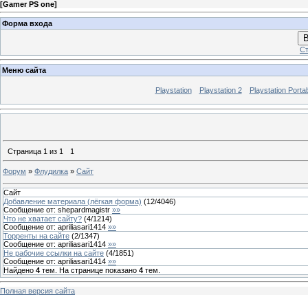
[
Gamer PS one
]
Форма входа
В
Ст
Меню сайта
Playstation
Playstation 2
Playstation Porta
Страница
1
из
1
1
Форум
»
Флудилка
»
Сайт
Сайт
Добавление материала (лёгкая форма)
(
12
/
4046
)
Сообщение от:
shepardmagistr
»»
Что не хватает сайту?
(
4
/
1214
)
Сообщение от:
apriliasari1414
»»
Торренты на сайте
(
2
/
1347
)
Сообщение от:
apriliasari1414
»»
Не рабочие ссылки на сайте
(
4
/
1851
)
Сообщение от:
apriliasari1414
»»
Найдено
4
тем. На странице показано
4
тем.
Полная версия сайта