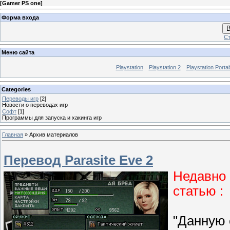
[
Gamer PS one
]
Форма входа
В
Ст
Меню сайта
Playstation
Playstation 2
Playstation Porta
Categories
Переводы игр
[2]
Новости о переводах игр
Софт
[1]
Программы для запуска и хакинга игр
Главная
»
Архив материалов
Перевод Parasite Eve 2
Недавно 
статью :
"Данную 