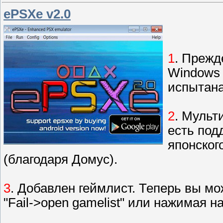
ePSXe v2.0
1
. Прежд
Windows 
испытана
2
. Мульт
есть под
японског
(благодаря Домус).
3
. Добавлен геймлист. Теперь вы мо
"Fail->open gamelist" или нажимая на