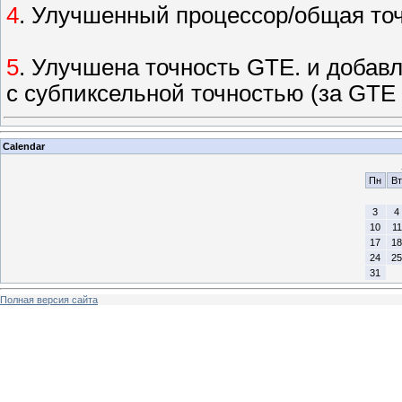
4
. Улучшенный процессор/общая то
5
. Улучшена точность GTE. и доба
с субпиксельной точностью (за GTE
Calendar
Пн
Вт
3
4
10
11
17
18
24
25
31
Полная версия сайта