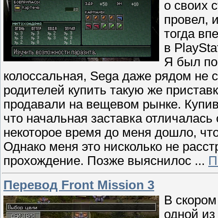
о своих 
провел, 
тогда вп
в PlaySta
Я был по
колоссальная, Sega даже рядом не с
родителей купить такую же приставк
продавали на вещевом рынке. Купив
что начальная заставка отличалась 
некоторое время до меня дошло, что
Однако меня это нисколько не расст
прохождение. Позже выяснилос
...
П
Перевод Front Mission 3
В скором
одной из