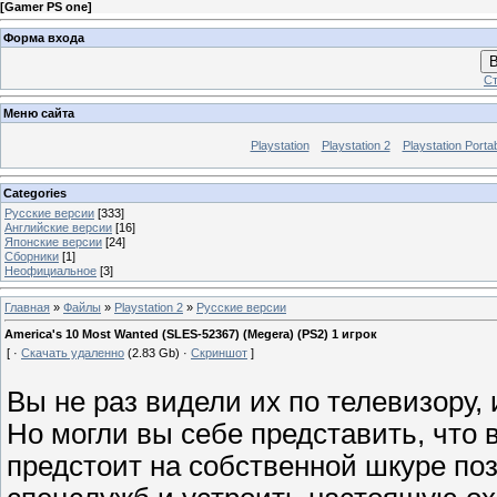
[
Gamer PS one
]
Форма входа
В
Ст
Меню сайта
Playstation
Playstation 2
Playstation Porta
Categories
Русские версии
[333]
Английские версии
[16]
Японские версии
[24]
Сборники
[1]
Неофициальное
[3]
Главная
»
Файлы
»
Playstation 2
»
Русские версии
America's 10 Most Wanted (SLES-52367) (Megera) (PS2) 1 игрок
[ ·
Скачать удаленно
(2.83 Gb) ·
Скриншот
]
Вы не раз видели их по телевизору, 
Но могли вы себе представить, что 
предстоит на собственной шкуре поз