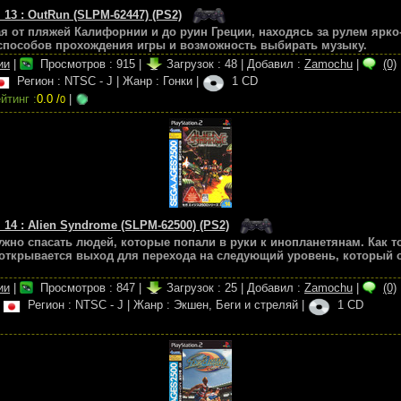
. 13 : OutRun (SLPM-62447) (PS2)
я от пляжей Калифорнии и до руин Греции, находясь за рулем ярко-
способов прохождения игры и возможность выбирать музыку.
ии
|
Просмотров :
915
|
Загрузок :
48
|
Добавил :
Zamochu
|
(0)
Регион : NTSC - J
|
Жанр : Гонки
|
1 CD
йтинг :
0.0 /
|
0
. 14 : Alien Syndrome (SLPM-62500) (PS2)
жно спасать людей, которые попали в руки к инопланетянам. Как 
открывается выход для перехода на следующий уровень, который 
ии
|
Просмотров :
847
|
Загрузок :
25
|
Добавил :
Zamochu
|
(0)
|
Регион : NTSC - J
|
Жанр : Экшен, Беги и стреляй
|
1 CD