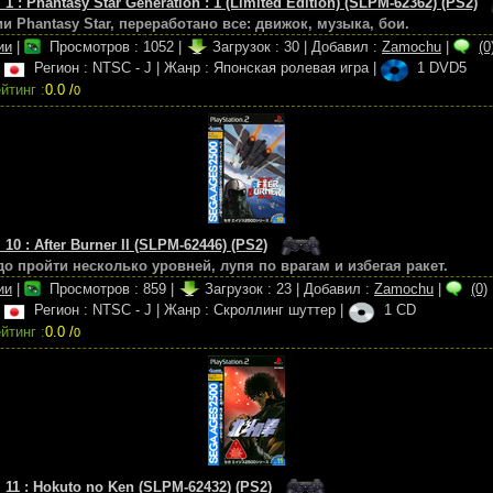
 1 : Phantasy Star Generation : 1 (Limited Edition) (SLPM-62362) (PS2)
и Phantasy Star, переработано все: движок, музыка, бои.
ии
|
Просмотров :
1052
|
Загрузок :
30
|
Добавил :
Zamochu
|
(0
|
Регион : NTSC - J
|
Жанр : Японская ролевая игра
|
1 DVD5
йтинг :
0.0 /
0
 10 : After Burner II (SLPM-62446) (PS2)
о пройти несколько уровней, лупя по врагам и избегая ракет.
ии
|
Просмотров :
859
|
Загрузок :
23
|
Добавил :
Zamochu
|
(0)
|
Регион : NTSC - J
|
Жанр : Скроллинг шуттер
|
1 CD
йтинг :
0.0 /
0
. 11 : Hokuto no Ken (SLPM-62432) (PS2)