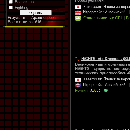
перестрелками!
Beat'em up
Категория:
Японские верс
Fighting
Итрерфейс: Английский
Результаты
|
Архив опросов
Совместимость с OPL
|
Ре
Всего ответов:
616
NiGHTS into Dreams... (SL
Великолепный и оригинальны
NiGHTS – существо неопреде
технических приспособлени
Категория:
Японские верс
Итрерфейс: Английский
Рейтинг :
0.0 /
|
0