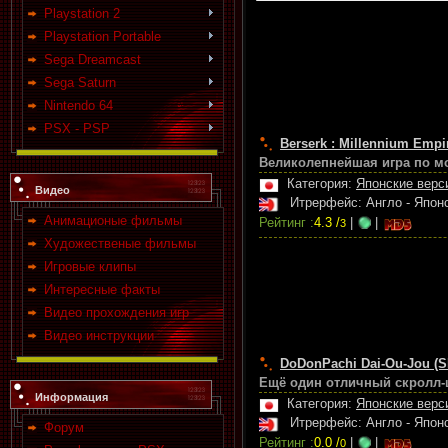
Playstation 2
Playstation Portable
Sega Dreamcast
Sega Saturn
Nintendo 64
PSX - PSP
Berserk : Millennium Empi
Великолепнейшая игра по м
Категория:
Японские верс
Видео
Итрерфейс: Англо - Япо
Анимационые фильмы
Рейтинг :
4.3 /
|
|
3
Художественые фильмы
Игровые клипы
Интересные факты
Видео прохождения игр
Видео инструкции
DoDonPachi Dai-Ou-Jou (S
Ещё один отличный скролл-ш
Информация
Категория:
Японские верс
Итрерфейс: Англо - Япо
Форум
Рейтинг :
0.0 /
|
|
0