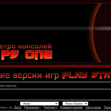
кие версии
овать по
:
Дате
·
Названию
·
Рейтингу
·
Комментариям
·
Загрузкам
·
Про