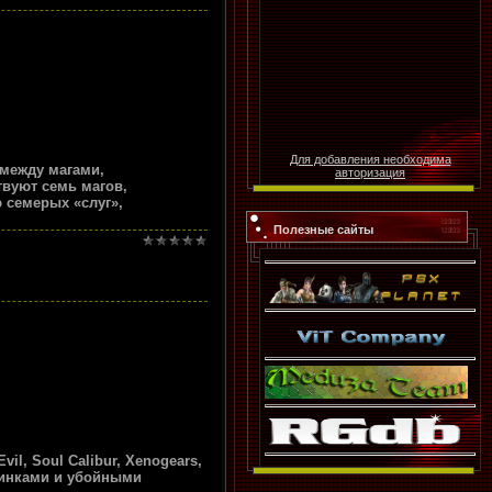
Для добавления необходима
 между магами,
авторизация
твуют семь магов,
 семерых «слуг»,
Полезные сайты
il, Soul Calibur, Xenogears,
оединками и убойными