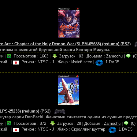
re Arc : Chapter of the Holy Demon War (SLPM-65688) (redump) (PS2)
отивам знаменитой брутальной манги Кентаро Миауры.
ии
|
Просмотров :
1663
|
Загрузок :
93
|
Добавил :
Zamochu
|
(0
нский
|
Регион : NTSC - J
|
Жанр : Избей всех
|
1 DVD5
LPS-25233) (redump) (PS2)
утер серии DonPachi. Фанатами считается одним из лучших предст
ии
|
Просмотров :
872
|
Загрузок :
28
|
Добавил :
Zamochu
|
(0)
нский
|
Регион : NTSC - J
|
Жанр : Скроллинг шуттер
|
1 DVD5