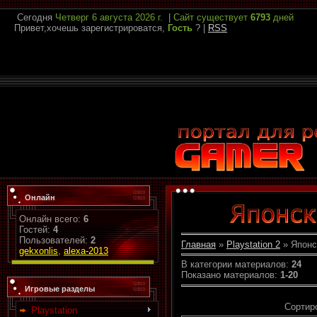
Сегодня
Четверг
6 августа 2026 г.
|
Сайт существует
6793
дней
Привет,хочешь зарегистрироватся,
Гость
?
|
RSS
Онлайн
Онлайн всего:
6
Гостей:
4
Пользователей:
2
Главная
»
Playstation 2
» Японс
gekxonlis
,
alexa-2013
В категории материалов
:
24
Показано материалов
:
1-20
Игровые разделы
Сортир
Playstation