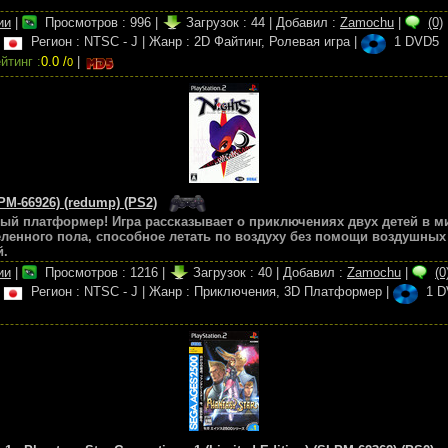
ии
|
Просмотров :
996
|
Загрузок :
44
|
Добавил :
Zamochu
|
(0)
|
Регион : NTSC - J
|
Жанр : 2D Файтинг, Ролевая игра
|
1 DVD5
йтинг :
0.0 /
|
0
PM-66926) (redump) (PS2)
й платформер! Игра рассказывает о приключениях двух детей в ми
ленного пола, способное летать по воздуху без помощи воздушных
й.
ии
|
Просмотров :
1216
|
Загрузок :
40
|
Добавил :
Zamochu
|
(0
|
Регион : NTSC - J
|
Жанр : Приключения, 3D Платформер
|
1 