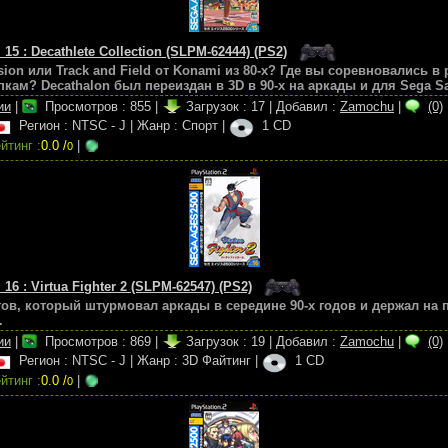
 15 : Decathlete Collection (SLPM-62444) (PS2)
ision или Track and Field от Konami из 80-х? Где вы соревновались 
кам? Decathalon был переиздан в 3D в 90-х на аркады и для Sega Sa
ии
|
Просмотров :
855
|
Загрузок :
17
|
Добавил :
Zamochu
|
(0)
Регион : NTSC - J
|
Жанр : Спорт
|
1 CD
йтинг :
0.0 /
|
0
 16 : Virtua Fighter 2 (SLPM-62547) (PS2)
в, который штурмовал аркады в середине 90-х годов и держал на п
.
ии
|
Просмотров :
869
|
Загрузок :
19
|
Добавил :
Zamochu
|
(0)
Регион : NTSC - J
|
Жанр : 3D Файтинг
|
1 CD
йтинг :
0.0 /
|
0