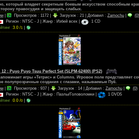
ро, который владеет секретным боевым искусством способным кра
 сторону правосудия и защищать слабых.
ии
|
Просмотров :
1172
|
Загрузок :
21
|
Добавил :
Zamochu
|
(0
Регион : NTSC - J
|
Жанр : Избей всех
|
1 CD
йтинг :
3.0 /
|
1
 12 : Puyo Puyo Tsuu Perfect Set (SLPM-62400) (PS2)
напоминает игры «Тетрис» и Columns. Игровое поле представляет со
е полупрозрачные создания с глазами, называемые Пуё.
ии
|
Просмотров :
937
|
Загрузок :
14
|
Добавил :
Zamochu
|
(0)
Регион : NTSC - J
|
Жанр : Пазлы/Головоломки
|
1 DVD5
йтинг :
0.0 /
|
0