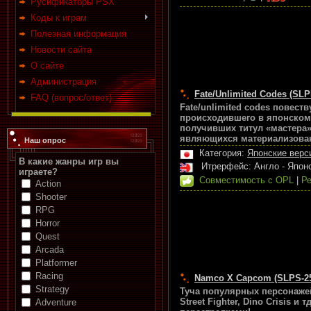
Русификаторы PSX
Коды к играм
Полезная информация
Новости сайта
О сайте
Администрация
Fate/Unlimited Codes (SLP
FAQ (вопрос/ответ)
Fate/unlimited codes повест
происходившего в японском 
получивших титул «мастера
являющихся материализован
Наш опрос
Категория:
Японские верс
В какие жанры игр вы
Итрерфейс: Англо - Япо
играете?
Совместимость с OPL
|
Ре
Action
Shooter
RPG
Horror
Quest
Arcada
Platformer
Racing
Namco X Capcom (SLPS-255
Strategy
Туча популярных персонажей о
Street Fighter, Dino Crisis 
Adventure