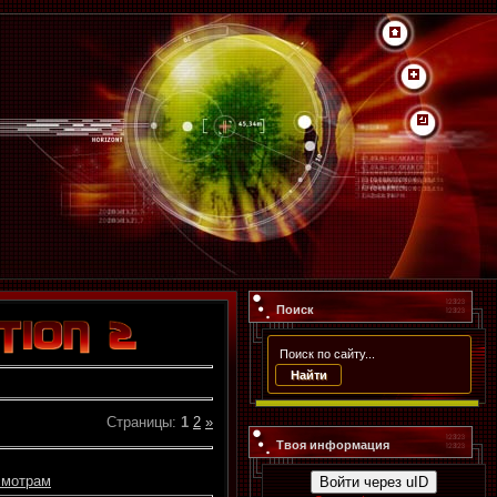
Поиск
Страницы
:
1
2
»
Твоя информация
смотрам
Войти через uID