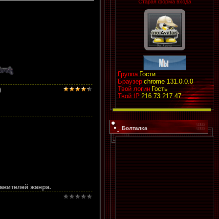
Старая форма входа
Группа
Гости
Браузер
chrome 131.0.0.0
Твой логин
Гость
)
Твой IP
216.73.217.47
Болталка
авителей жанра.