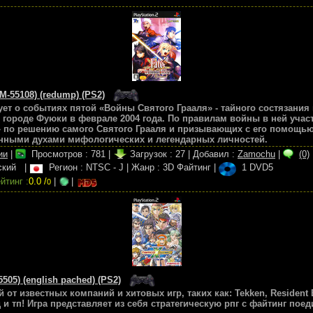
M-55108) (redump) (PS2)
вует о событиях пятой «Войны Святого Грааля» - тайного состязания
городе Фуюки в феврале 2004 года. По правилам войны в ней учас
» по решению самого Святого Грааля и призывающих с его помощью
ными духами мифологических и легендарных личностей.
ии
|
Просмотров :
781
|
Загрузок :
27
|
Добавил :
Zamochu
|
(0)
нский
|
Регион : NTSC - J
|
Жанр : 3D Файтинг
|
1 DVD5
йтинг :
0.0 /
|
|
0
05) (english pached) (PS2)
т известных компаний и хитовых игр, таких как: Tekken, Resident Ev
и тд и тп! Игра представляет из себя стратегическую рпг с файтинг п