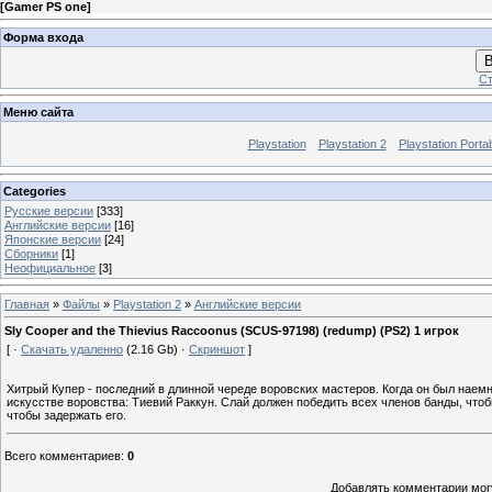
[
Gamer PS one
]
Форма входа
В
Ст
Меню сайта
Playstation
Playstation 2
Playstation Porta
Categories
Русские версии
[333]
Английские версии
[16]
Японские версии
[24]
Сборники
[1]
Неофициальное
[3]
Главная
»
Файлы
»
Playstation 2
»
Английские версии
Sly Cooper and the Thievius Raccoonus (SCUS-97198) (redump) (PS2) 1 игрок
[ ·
Скачать удаленно
(2.16 Gb) ·
Скриншот
]
Хитрый Купер - последний в длинной череде воровских мастеров. Когда он был наем
искусстве воровства: Тиевий Раккун. Слай должен победить всех членов банды, чтоб
чтобы задержать его.
Всего комментариев
:
0
Добавлять комментарии могу