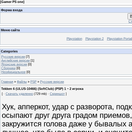
[
Gamer PS one
]
Форма входа
В
Ст
Меню сайта
Playstation
Playstation 2
Playstation Porta
Categories
Русские версии
[7]
Английские версии
[1]
Японские версии
[0]
Сборники
[0]
Неофициальное
[0]
Главная
»
Файлы
»
PSP
»
Русские версии
Tekken 6 (ULUS-10466) (SoftClub) (PSP) 1 ~ 2 игрока
[ ·
Скачать удаленно
(729 mb) ·
Скриншот
]
Хук, апперкот, удар с разворота, под
осыпают друг друга градом приемов
закружится голова даже у бывалых а