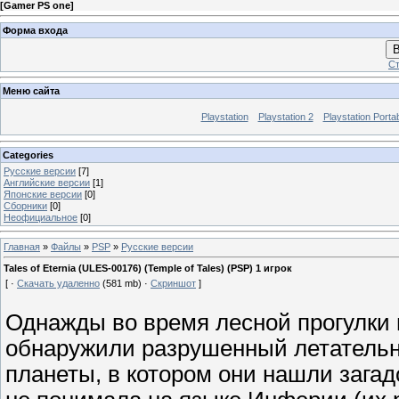
[
Gamer PS one
]
Форма входа
В
Ст
Меню сайта
Playstation
Playstation 2
Playstation Porta
Categories
Русские версии
[7]
Английские версии
[1]
Японские версии
[0]
Сборники
[0]
Неофициальное
[0]
Главная
»
Файлы
»
PSP
»
Русские версии
Tales of Eternia (ULES-00176) (Temple of Tales) (PSP) 1 игрок
[ ·
Скачать удаленно
(581 mb) ·
Скриншот
]
Однажды во время лесной прогулки 
обнаружили разрушенный летательны
планеты, в котором они нашли зага