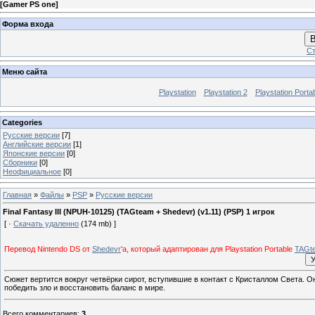
[
Gamer PS one
]
Форма входа
В
Ст
Меню сайта
Playstation
Playstation 2
Playstation Porta
Categories
Русские версии
[7]
Английские версии
[1]
Японские версии
[0]
Сборники
[0]
Неофициальное
[0]
Главная
»
Файлы
»
PSP
»
Русские версии
Final Fantasy III (NPUH-10125) (TAGteam + Shedevr) (v1.11) (PSP) 1 игрок
[ ·
Скачать удаленно
(174 mb) ]
Перевод Nintendo DS от
Shedevr
'а, который адаптирован для Playstation Portable
TAGt
Сюжет вертится вокруг четвёрки сирот, вступившие в контакт с Кристаллом Света. 
победить зло и восстановить баланс в мире.
Всего комментариев
:
3