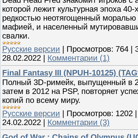
Dead Head Fred знакомит игроков с 
которой лежит культурная эпоха 40-х
редкостью неотягощенный моралью 
мафией, и населенный мутировавш
свалки.
Русские версии
|
Просмотров:
764
|
28.02.2022
|
Комментарии (1)
Final Fantasy III (NPUH-10125) (TAG
Полный 3D-римейк, выпущенный в 20
затем в 2012 на PSP, повторяет ус
копий по всему миру.
Русские версии
|
Просмотров:
1202
24.02.2022
|
Комментарии (3)
God of War : Chains of Olympus (U