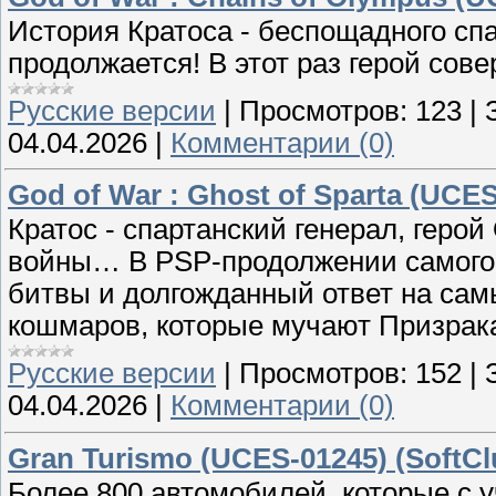
История Кратоса - беспощадного сп
продолжается! В этот раз герой сов
Русские версии
|
Просмотров:
123
|
04.04.2026
|
Комментарии (0)
God of War : Ghost of Sparta (UCES
Кратос - спартанский генерал, геро
войны… В PSP-продолжении самого 
битвы и долгожданный ответ на сам
кошмаров, которые мучают Призрак
Русские версии
|
Просмотров:
152
|
04.04.2026
|
Комментарии (0)
Gran Turismo (UCES-01245) (SoftCl
Более 800 автомобилей, которые с 