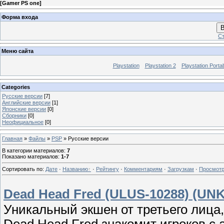
[
Gamer PS one
]
Форма входа
В
Ст
Меню сайта
Playstation
Playstation 2
Playstation Porta
Categories
Русские версии
[7]
Английские версии
[1]
Японские версии
[0]
Сборники
[0]
Неофициальное
[0]
Главная
»
Файлы
»
PSP
» Русские версии
В категории материалов
:
7
Показано материалов
:
1-7
Сортировать по
:
Дате
·
Названию
·
Рейтингу
·
Комментариям
·
Загрузкам
·
Просмот
Dead Head Fred (ULUS-10288) (UNK
Уникальный экшен от третьего лица