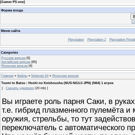
[
Gamer PS one
]
Форма входа
В
Ст
Меню сайта
Playstation
Playstation 2
Playstation Porta
Categories
Русские версии
[5]
Английские версии
[85]
Японские версии
[4]
Главная
»
Файлы
»
Nintendo 64
»
Японские версии
Tsumi to Batsu : Hoshi no Keishousha (NUS-NGUJ-JPN) (N64) 1 игрок
[ ·
Скачать удаленно
(20 mb) ]
Вы играете роль парня Саки, в рука
т.е. гибрид плазменного пулемёта и
оружия, стрельбы, то тут задействов
переключатель с автоматического пр