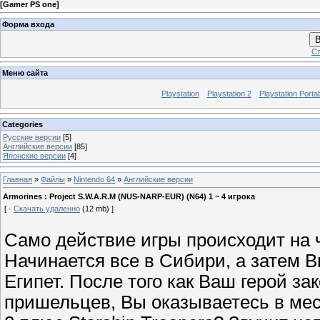
[
Gamer PS one
]
Форма входа
В
Ст
Меню сайта
Playstation
Playstation 2
Playstation Porta
Categories
Русские версии
[5]
Английские версии
[85]
Японские версии
[4]
Главная
»
Файлы
»
Nintendo 64
»
Английские версии
Armorines : Project S.W.A.R.M (NUS-NARP-EUR) (N64) 1 ~ 4 игрока
[ ·
Скачать удаленно
(12 mb) ]
Само действие игры происходит на 
Начинается все в Сибири, а затем 
Египет. После того как Ваш герой з
пришельцев, Вы оказываетесь в мес