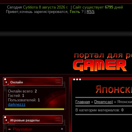
Сегодня
Суббота
8 августа 2026 г.
|
Сайт существует
6795
дней
Привет,хочешь зарегистрироватся,
Гость
?
|
RSS
Онлайн
Онлайн всего:
2
Гостей:
1
Пользователей:
1
Главная
»
Dreamcast
» Японски
darknezzz
В категории материалов
:
0
Игровые разделы
Playstation