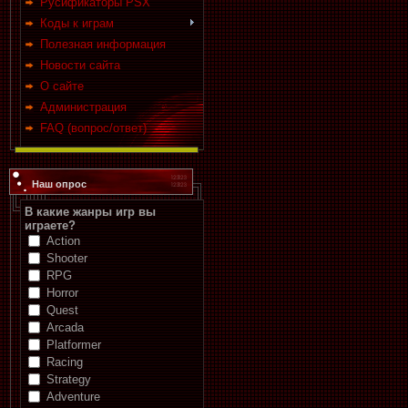
Русификаторы PSX
Коды к играм
Полезная информация
Новости сайта
О сайте
Администрация
FAQ (вопрос/ответ)
Наш опрос
В какие жанры игр вы
играете?
Action
Shooter
RPG
Horror
Quest
Arcada
Platformer
Racing
Strategy
Adventure