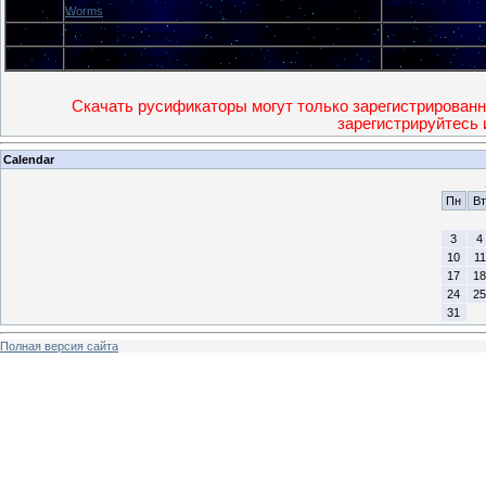
O
Worms
RGR
O
Worms Armageddon
FireCross
W
WWF SmackDown! 2: Know Your Role
Неизвестно
Скачать русификаторы могут только зарегистрированн
зарегистрируйтесь 
Calendar
Пн
Вт
3
4
10
11
17
18
24
25
31
Полная версия сайта