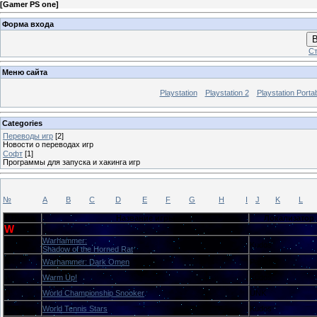
[
Gamer PS one
]
Форма входа
В
Ст
Меню сайта
Playstation
Playstation 2
Playstation Porta
Categories
Переводы игр
[2]
Новости о переводах игр
Софт
[1]
Программы для запуска и хакинга игр
№
A
B
C
D
E
F
G
H
I
J
K
L
Буква
Название игры
Локализатор
W
Warhammer:
A
Kudos
Shadow of the Horned Rat
A
Warhammer: Dark Omen
Paradox
A
Warm Up!
Kudos
O
World Championship Snooker
UNK
O
World Tennis Stars
Kudos