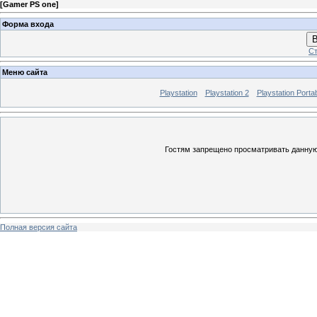
[
Gamer PS one
]
Форма входа
В
Ст
Меню сайта
Playstation
Playstation 2
Playstation Porta
Гостям запрещено просматривать данную 
Полная версия сайта