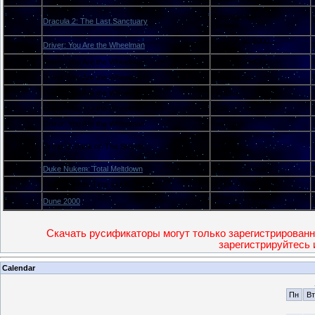
Руссобит-М
R
Dracula 2: The Last Sanctuary
Paradox
Процедура 2000
R
Driver: You Are the Wheelman
Vector
R
Driver: You Are the Wheelman
FireCross + City
R
Driver: You Are the Wheelman
Golden Leon
R
Driver: You Are the Wheelman
Paradox
R
Driver: You Are the Wheelman
RGR
R
Driver: You Are the Wheelman
FireCross
Koteuz
R
Driver 2: Back on The Streets
RED Station
U
Duke Nukem: Total Meltdown
ViT Co. + Enterity
U
Duke Nukem: Time to Kill
Vector + UNK
Stream + Paradox
U
Dune 2000
Русские Версии
Скачать русификаторы могут только зарегистрированн
зарегистрируйтесь 
Calendar
Пн
Вт