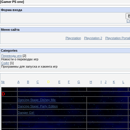
[
Gamer PS one
]
Форма входа
В
Ст
Меню сайта
Playstation
Playstation 2
Playstation Porta
Categories
Переводы игр
[2]
Новости о переводах игр
Софт
[1]
Программы для запуска и хакинга игр
№
A
B
C
D
E
F
G
H
I
J
K
L
Буква
Название игры
Локализатор
D
A
Dancing Stage: Disney Mix
Kudos
A
Dancing Stage: Party Edition
Kudos
A
Danger Girl
Лисы + Vector
A
Danger Girl
Лисы
A
Danger Girl
RGR