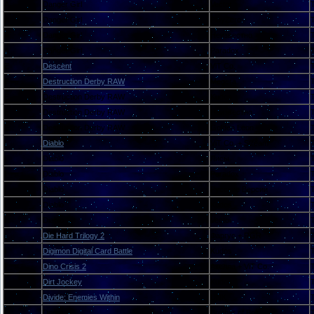
A
Danger Girl
Vector
A
Danger Girl
PlayZero
A
Danger Girl
Неизвестно
A
Danger Girl
Paradox
E
Descent
ViT Co.
E
Destruction Derby RAW
Megera
E
Destruction Derby RAW
Kudos
E
Destruction Derby RAW
Неизвестно
E
Destruction Derby RAW
Golden Leon
I
Diablo
ViT Co. + Stream
I
Diablo
Лисы
I
Diablo
Paradox
I
Diablo
Русские Версии
I
Diablo
Kudos
I
Diablo
Vector
I
Die Hard Trilogy 2
Фаргус + RGR
I
Digimon Digital Card Battle
Kudos
I
Dino Crisis 2
Акелла + ViT Co.
I
Dirt Jockey
Kudos
I
Divide: Enemies Within
UNK
O
Doom
Brother of Bolt