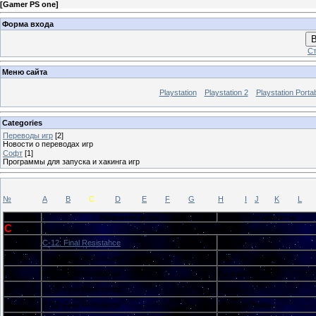
[
Gamer PS one
]
Форма входа
В
Ст
Меню сайта
Playstation
Playstation 2
Playstation Porta
Categories
Переводы игр
[2]
Новости о переводах игр
Софт
[1]
Программы для запуска и хакинга игр
№
A
B
C
D
E
F
G
H
I
J
K
L
Буква
Название игры
Локализатор
C
№
C-12: Final Resistance
SoftClub
№
C-12: Final Resistance
Bars
№
C-12: Final Resistance
Paradox
№
C-12: Final Resistance
Kudos
№
C-12: Final Resistance
Diamond Studio