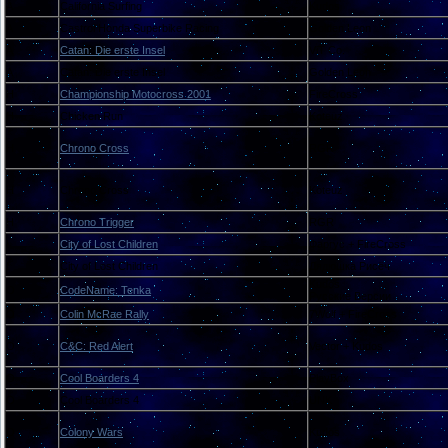
A
California Surfing
Kudos
A
Castrol Honda Superbike Racing
Golden Leon
A
Catan: Die erste Insel
ViT Co.
A
Catan: Die erste Insel
Golden Leon
H
Championship Motocross 2001
FireCross
H
Chicken Run
Koteuz
H
Chrono Cross
RGR
H
Chrono Cross
Koteuz
H
Chrono Trigger
RGR
I
City of Lost Children
Фаргус + FireCross
I
City of Lost Children
Дядюшка Рисёч
Kudos
O
CodeName: Tenka
Русские Версии
O
Colin McRae Rally
7Wolf + FireCross
O
C&C: Red Alert
Vector + Kudos
O
Cool Boarders 4
PlayBox
O
Cool Boarders 4
UNK
O
Colony Wars
Kudos