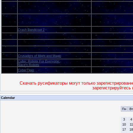
O
Colony Wars
Русские Версии
O
Colony Wars
DVTech
R
Crash Bandicoot 2
Paradox
R
Crash Bandicoot 2
FireCross
R
Crash Bandicoot 2
Лисята
R
Crash Bandicoot 2
MFS Khaos
R
Crusaders of Might and Magic
Лисы
Cubix: Robots For Everyone:
U
Kudos
Race'n Robots
Y
CyberTiger
UNK
Скачать русификаторы могут только зарегистрированн
зарегистрируйтесь 
Calendar
Пн
Вт
3
4
10
11
17
18